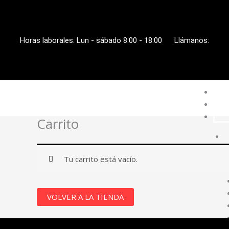
Ir
al
contenido
Horas laborales: Lun - sábado 8:00 - 18:00
Llámanos:
Carrito
Tu carrito está vacío.
VOLVER A LA TIENDA