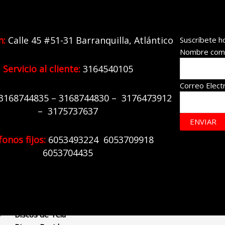
Pliegos de Lija
Telas de Esmeril
Abrasivos aglomerados
n:
Calle 45 #51-31 Barranquilla,
Atlántico
Suscríbete h
Nombre com
Copas y Conos
Discos P corte y Pulir
Servicio al cliente:
3164540105
Granos Abrasivos
Correo Elect
Puntas Abrasivas
31
68744835 – 3168744830 – 3176473912
Ruedas
– 3175737637
Segmentos
ENVIAR
Abrasivos diamantados
fonos fijos:
6
053493224 6053709918
Copas de Diamante
6053704435
Discos de Diamante
Velcros de Diamante
Abrasivos inoxidables
Discos de Tela