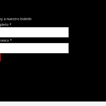
oy a nuestro boletín
pleto
*
ronico
*