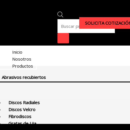
Búsqueda
de
productos
SOLICITA COTIZACIÓ
Inicio
Nosotros
Productos
Abrasivos recubiertos
Bandas de Lija
Disco Adhesivo
Discos Radiales
Discos Velcro
Fibrodiscos
Gratas de Lija