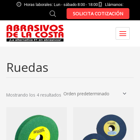
Ir
Horas laborales: Lun - sábado 8:00 - 18:00
Llámanos:
al
SOLICITA COTIZACIÓN
contenido
Ruedas
Mostrando los 4 resultados