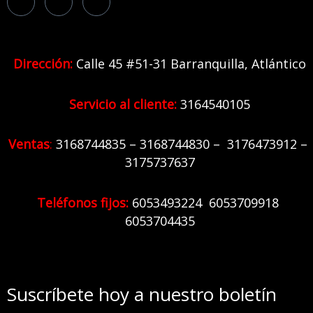
Dirección:
Calle 45 #51-31 Barranquilla,
Atlántico
Servicio al cliente:
3164540105
Ventas
:
31
68744835 – 3168744830 – 3176473912 –
3175737637
Teléfonos fijos:
6
053493224 6053709918
6053704435
Suscríbete hoy a nuestro boletín