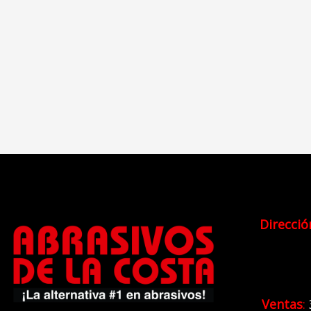
Direcció
Ventas
: