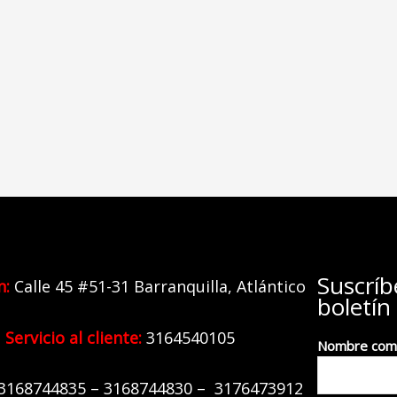
Suscríb
n:
Calle 45 #51-31 Barranquilla,
Atlántico
boletín
Servicio al cliente:
3164540105
Nombre com
31
68744835 – 3168744830 – 3176473912