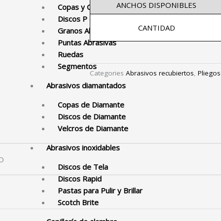
ANCHOS DISPONIBLES
Copas y Conos
Discos P corte y Pulir
CANTIDAD
Granos Abrasivos
Puntas Abrasivas
Ruedas
Segmentos
Categories
Abrasivos recubiertos
,
Pliegos
Abrasivos diamantados
Copas de Diamante
Discos de Diamante
Velcros de Diamante
Abrasivos inoxidables
O
Discos de Tela
Discos Rapid
Pastas para Pulir y Brillar
Scotch Brite