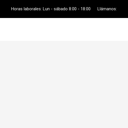
Ir
Horas laborales: Lun - sábado 8:00 - 18:00
Llámanos:
al
contenido