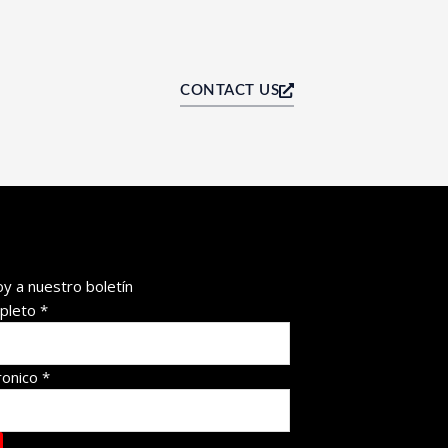
CONTACT US
oy a nuestro boletín
pleto
*
ronico
*