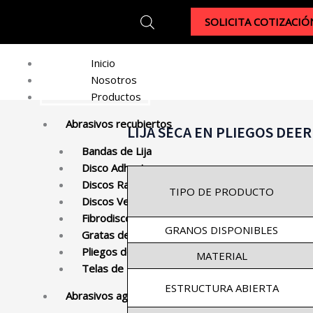
SOLICITA COTIZACIÓ
Inicio
Nosotros
Productos
Abrasivos recubiertos
LIJA SECA EN PLIEGOS DEE
Bandas de Lija
Disco Adhesivo
Discos Radiales
TIPO DE PRODUCTO
Discos Velcro
Fibrodiscos
GRANOS DISPONIBLES
Gratas de Lija
Pliegos de Lija
MATERIAL
Telas de Esmeril
ESTRUCTURA ABIERTA
Abrasivos aglomerados