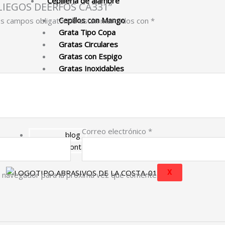
Cepillería de alambre
 PLIEGOS DEERFOS CA331”
Cepillos con Mango
s campos obligatorios están marcados con
*
Grata Tipo Copa
Gratas Circulares
Gratas con Espigo
Gratas Inoxidables
Químicos para limpieza
Plasticos pelex
Correo electrónico
*
blog
Contáctenos
X
e navegador para la próxima vez que comente.