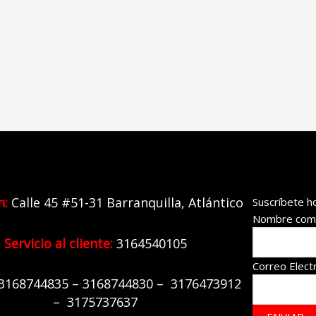
n:
Calle 45 #51-31 Barranquilla,
Atlántico
Suscríbete h
Nombre com
Servicio al cliente:
3164540105
Correo Elect
31
68744835 – 3168744830 – 3176473912
– 3175737637